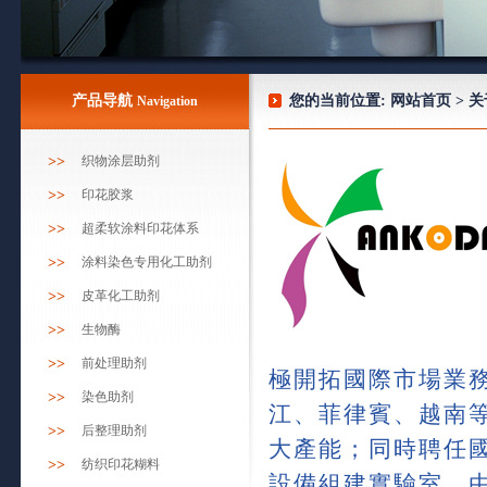
产品导航
您的当前位置:
网站首页
>
关
Navigation
>>
织物涂层助剂
>>
印花胶浆
>>
超柔软涂料印花体系
>>
涂料染色专用化工助剂
>>
皮革化工助剂
>>
生物酶
>>
前处理助剂
極開拓國際市場業務
>>
染色助剂
江、菲律賓、越南
>>
后整理助剂
大產能；同時聘任
>>
纺织印花糊料
設備組建實驗室，